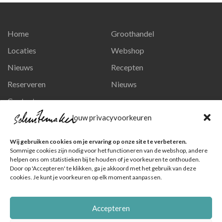
Home
Groothandel
Locaties
Webshop
Nieuws
Recepten
Reserveren
Nieuws
Contact
Privacy en persoonsgegevens
Jouw privacyvoorkeuren
Like ons op Facebook
Wij gebruiken cookies om je ervaring op onze site te verbeteren.
Ga naar onze pagina
Sommige cookies zijn nodig voor het functioneren van de webshop, andere
helpen ons om statistieken bij te houden of je voorkeuren te onthouden.
Volg ons op Instagram
Door op 'Accepteren' te klikken, ga je akkoord met het gebruik van deze
cookies. Je kunt je voorkeuren op elk moment aanpassen.
Ga naar onze pagina
Accepteren