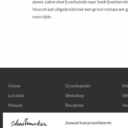
annex zalmrokerij verhuisde naar bedrijventerrein
Voorstraat uitgebreid met een groot restaurant g
voorzijde.
Home
Groothandel
Mi
Locaties
Webshop
Wi
Nieuws
Recepten
Ve
Reserveren
Nieuws
Re
Jouw privacyvoorkeuren
Contact