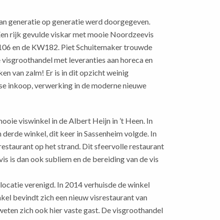
van generatie op generatie werd doorgegeven.
 Een rijk gevulde viskar met mooie Noordzeevis
e KW106 en de KW182. Piet Schuitemaker trouwde
de visgroothandel met leveranties aan horeca en
en van zalm! Er is in dit opzicht weinig
erse inkoop, verwerking in de moderne nieuwe
oie viswinkel in de Albert Heijn in ’t Heen. In
derde winkel, dit keer in Sassenheim volgde. In
staurant op het strand. Dit sfeervolle restaurant
is is dan ook subliem en de bereiding van de vis
 locatie verenigd. In 2014 verhuisde de winkel
nkel bevindt zich een nieuw visrestaurant van
weten zich ook hier vaste gast. De visgroothandel