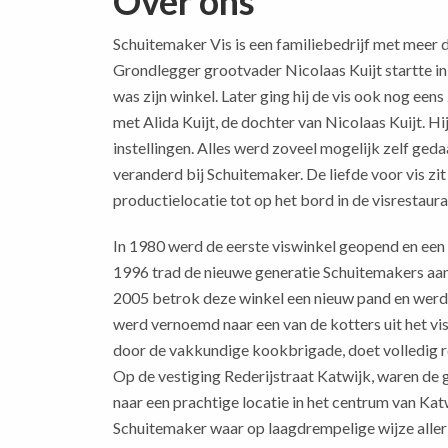
Over ons
Schuitemaker Vis is een familiebedrijf met meer
Grondlegger grootvader Nicolaas Kuijt startte in
was zijn winkel. Later ging hij de vis ook nog ee
met Alida Kuijt, de dochter van Nicolaas Kuijt. H
instellingen. Alles werd zoveel mogelijk zelf geda
veranderd bij Schuitemaker. De liefde voor vis z
productielocatie tot op het bord in de visrestaura
In 1980 werd de eerste viswinkel geopend en een t
1996 trad de nieuwe generatie Schuitemakers aan,
2005 betrok deze winkel een nieuw pand en werd V
werd vernoemd naar een van de kotters uit het vis
door de vakkundige kookbrigade, doet volledig re
Op de vestiging Rederijstraat Katwijk, waren de g
naar een prachtige locatie in het centrum van Kat
Schuitemaker waar op laagdrempelige wijze allerl