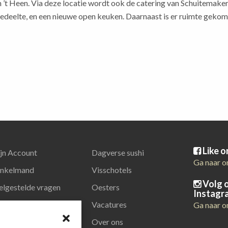
 ’t Heen. Via deze locatie wordt ook de catering van Schuitemaker 
edeelte, en een nieuwe open keuken. Daarnaast is er ruimte gekom
Like 
jn Account
Dagverse sushi
Ga naar o
nkelmand
Visschotels
Volg 
elgestelde vragen
Oesters
Instagr
latiegeschenken
Vacatures
Ga naar o
Over ons