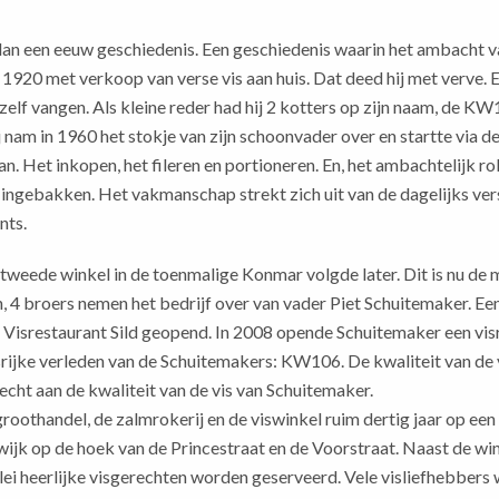
 dan een eeuw geschiedenis. Een geschiedenis waarin het ambacht 
 1920 met verkoop van verse vis aan huis. Dat deed hij met verve.
ns zelf vangen. Als kleine reder had hij 2 kotters op zijn naam, d
ij nam in 1960 het stokje van zijn schoonvader over en startte via 
an. Het inkopen, het fileren en portioneren. En, het
ambachtelijk
rok
it ingebakken. Het vakmanschap strekt zich uit van de dagelijks v
nts.
weede winkel in de toenmalige Konmar volgde later. Dit is nu de mo
 4 broers nemen het bedrijf over van vader Piet Schuitemaker. Een 
isrestaurant Sild geopend. In 2008 opende Schuitemaker een visre
rijke verleden van de Schuitemakers: KW106. De kwaliteit van de v
cht aan de kwaliteit van de vis van Schuitemaker.
roothandel, de zalmrokerij en de viswinkel ruim dertig jaar op een
wijk op de hoek van de Princestraat en de Voorstraat. Naast de wi
ei heerlijke visgerechten worden geserveerd. Vele visliefhebbers 