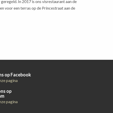
geregeld. In 2017 is ons visrestaurant aan de
en voor een terras op de Princestraat aan de
ons op Facebook
nze pagina
ons op
am
nze pagina