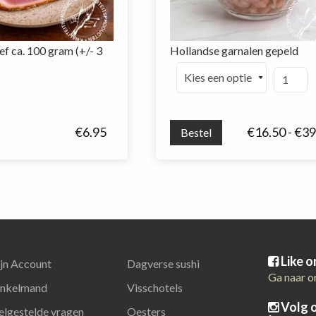
ef ca. 100 gram (+/- 3
Hollandse garnalen gepeld
Holland
bief
garnalen
gepeld
aantal
€
6.95
€
16.50
-
€
39
Bestel
Like 
jn Account
Dagverse sushi
Ga naar o
nkelmand
Visschotels
Volg 
elgestelde vragen
Oesters