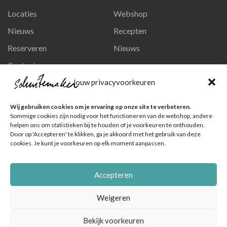
Locaties
Webshop
Nieuws
Recepten
Reserveren
Nieuws
Contact
Privacy en persoonsgegevens
Jouw privacyvoorkeuren
Like ons op Facebook
Wij gebruiken cookies om je ervaring op onze site te verbeteren.
Ga naar onze pagina
Sommige cookies zijn nodig voor het functioneren van de webshop, andere
helpen ons om statistieken bij te houden of je voorkeuren te onthouden.
Volg ons op Instagram
Door op 'Accepteren' te klikken, ga je akkoord met het gebruik van deze
cookies. Je kunt je voorkeuren op elk moment aanpassen.
Ga naar onze pagina
Accepteren
Weigeren
Bekijk voorkeuren
© Schuitemaker Vis , foto's zijn o.a. van het Nederlands Visbureau