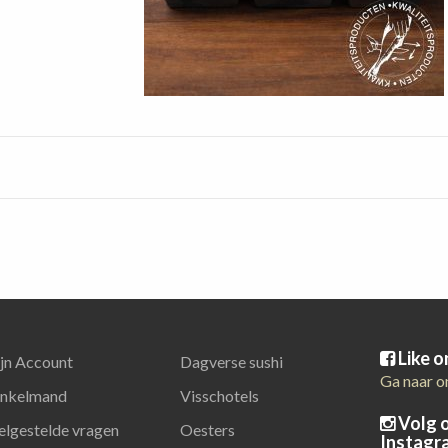
Like 
jn Account
Dagverse sushi
Ga naar o
nkelmand
Visschotels
Volg 
elgestelde vragen
Oesters
Instagr