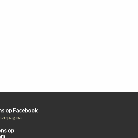
ons op Facebook
nze pagina
ons op
am