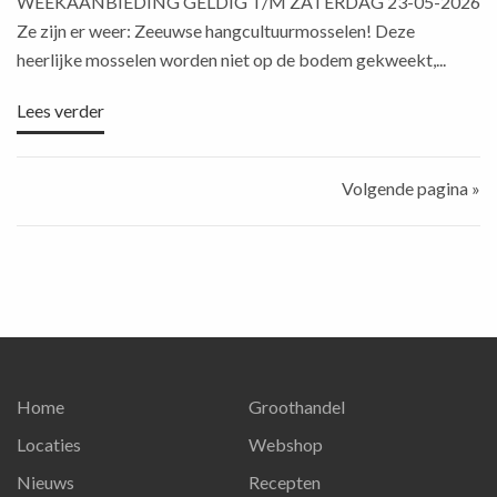
WEEKAANBIEDING GELDIG T/M ZATERDAG 23-05-2026
Ze zijn er weer: Zeeuwse hangcultuurmosselen! Deze
heerlijke mosselen worden niet op de bodem gekweekt,...
Lees verder
Volgende pagina »
Home
Groothandel
Locaties
Webshop
Nieuws
Recepten