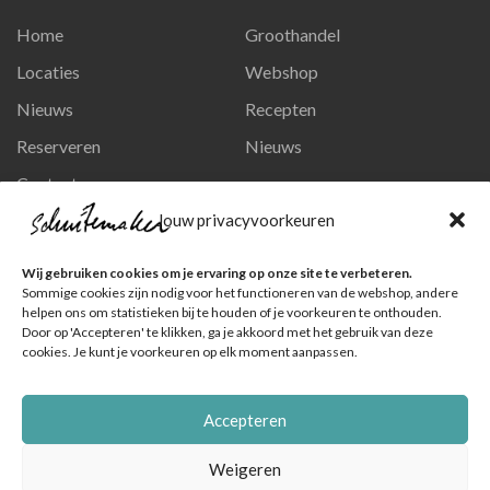
Home
Groothandel
Locaties
Webshop
Nieuws
Recepten
Reserveren
Nieuws
Contact
Privacy en persoonsgegevens
Jouw privacyvoorkeuren
Like ons op Facebook
Wij gebruiken cookies om je ervaring op onze site te verbeteren.
Ga naar onze pagina
Sommige cookies zijn nodig voor het functioneren van de webshop, andere
helpen ons om statistieken bij te houden of je voorkeuren te onthouden.
Volg ons op Instagram
Door op 'Accepteren' te klikken, ga je akkoord met het gebruik van deze
cookies. Je kunt je voorkeuren op elk moment aanpassen.
Ga naar onze pagina
Accepteren
Weigeren