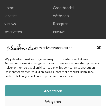
Home
Groothandel
Locaties
Webshop
Nieuws
Recepten
Reserveren
Nieuws
Contact
Privacy en persoonsgegevens
Jouw privacyvoorkeuren
Like ons op Facebook
Wij gebruiken cookies om je ervaring op onze site te verbeteren.
Ga naar onze pagina
Sommige cookies zijn nodig voor het functioneren van de webshop, andere
helpen ons om statistieken bij te houden of je voorkeuren te onthouden.
Volg ons op Instagram
Door op 'Accepteren' te klikken, ga je akkoord met het gebruik van deze
cookies. Je kunt je voorkeuren op elk moment aanpassen.
Ga naar onze pagina
Accepteren
Weigeren