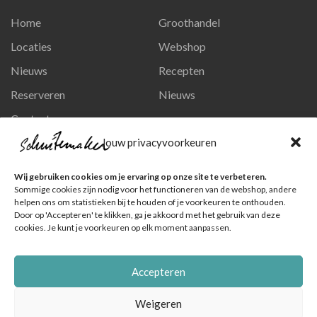
Home
Groothandel
Locaties
Webshop
Nieuws
Recepten
Reserveren
Nieuws
Contact
Privacy en persoonsgegevens
Jouw privacyvoorkeuren
Like ons op Facebook
Wij gebruiken cookies om je ervaring op onze site te verbeteren.
Ga naar onze pagina
Sommige cookies zijn nodig voor het functioneren van de webshop, andere
helpen ons om statistieken bij te houden of je voorkeuren te onthouden.
Volg ons op Instagram
Door op 'Accepteren' te klikken, ga je akkoord met het gebruik van deze
cookies. Je kunt je voorkeuren op elk moment aanpassen.
Ga naar onze pagina
Accepteren
Weigeren