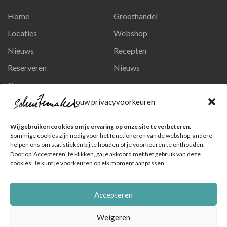
Home
Groothandel
Locaties
Webshop
Nieuws
Recepten
Reserveren
Nieuws
Contact
Privacy en persoonsgegevens
Jouw privacyvoorkeuren
Like ons op Facebook
Wij gebruiken cookies om je ervaring op onze site te verbeteren.
Ga naar onze pagina
Sommige cookies zijn nodig voor het functioneren van de webshop, andere
helpen ons om statistieken bij te houden of je voorkeuren te onthouden.
Volg ons op Instagram
Door op 'Accepteren' te klikken, ga je akkoord met het gebruik van deze
cookies. Je kunt je voorkeuren op elk moment aanpassen.
Ga naar onze pagina
Accepteren
Weigeren