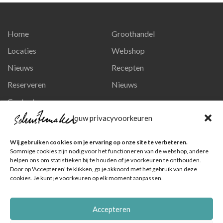
Home
Groothandel
Locaties
Webshop
Nieuws
Recepten
Reserveren
Nieuws
Contact
Privacy en persoonsgegevens
Jouw privacyvoorkeuren
Like ons op Facebook
Wij gebruiken cookies om je ervaring op onze site te verbeteren.
Ga naar onze pagina
Sommige cookies zijn nodig voor het functioneren van de webshop, andere
helpen ons om statistieken bij te houden of je voorkeuren te onthouden.
Volg ons op Instagram
Door op 'Accepteren' te klikken, ga je akkoord met het gebruik van deze
cookies. Je kunt je voorkeuren op elk moment aanpassen.
Ga naar onze pagina
Accepteren