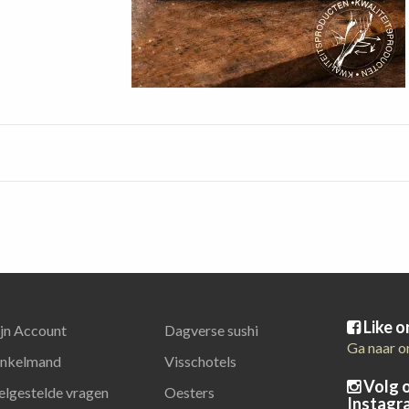
Like 
jn Account
Dagverse sushi
Ga naar o
nkelmand
Visschotels
Volg 
elgestelde vragen
Oesters
Instagr