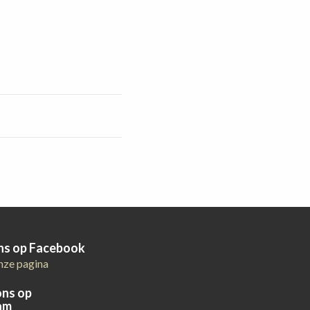
ons op Facebook
nze pagina
ons op
am