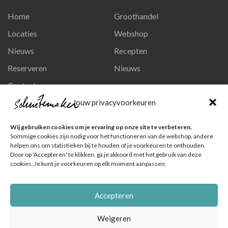
Home
Groothandel
Locaties
Webshop
Nieuws
Recepten
Reserveren
Nieuws
Contact
Privacy en persoonsgegevens
Jouw privacyvoorkeuren
Like ons op Facebook
Wij gebruiken cookies om je ervaring op onze site te verbeteren.
Ga naar onze pagina
Sommige cookies zijn nodig voor het functioneren van de webshop, andere
helpen ons om statistieken bij te houden of je voorkeuren te onthouden.
Volg ons op Instagram
Door op 'Accepteren' te klikken, ga je akkoord met het gebruik van deze
cookies. Je kunt je voorkeuren op elk moment aanpassen.
Ga naar onze pagina
Accepteren
Weigeren