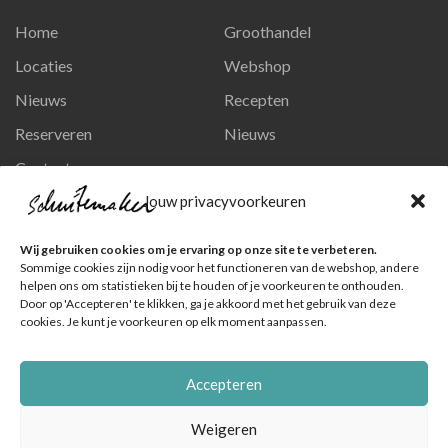
Home
Groothandel
Locaties
Webshop
Nieuws
Recepten
Reserveren
Nieuws
Contact
Privacy en persoonsgegevens
Jouw privacyvoorkeuren
Like ons op Facebook
Wij gebruiken cookies om je ervaring op onze site te verbeteren.
Ga naar onze pagina
Sommige cookies zijn nodig voor het functioneren van de webshop, andere
helpen ons om statistieken bij te houden of je voorkeuren te onthouden.
Volg ons op Instagram
Door op 'Accepteren' te klikken, ga je akkoord met het gebruik van deze
cookies. Je kunt je voorkeuren op elk moment aanpassen.
Ga naar onze pagina
Accepteren
Weigeren