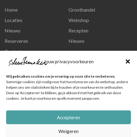
Home
Groothandel
Locaties
Webshop
Nieuws
Recepten
Reserveren
Nieuws
Contact
Privacy en persoonsgegevens
Jouw privacyvoorkeuren
Like ons op Facebook
Wij gebruiken cookies om je ervaring op onze site te verbeteren.
Ga naar onze pagina
Sommige cookies zijn nodig voor het functioneren van de webshop, andere
helpen ons om statistieken bij te houden of je voorkeuren te onthouden.
Volg ons op Instagram
Door op 'Accepteren' te klikken, ga je akkoord met het gebruik van deze
cookies. Je kunt je voorkeuren op elk moment aanpassen.
Ga naar onze pagina
Accepteren
Weigeren