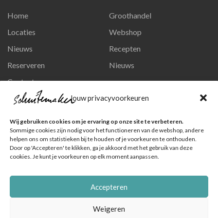
Home
Groothandel
Locaties
Webshop
Nieuws
Recepten
Reserveren
Nieuws
Contact
Privacy en persoonsgegevens
Jouw privacyvoorkeuren
Like ons op Facebook
Wij gebruiken cookies om je ervaring op onze site te verbeteren.
Ga naar onze pagina
Sommige cookies zijn nodig voor het functioneren van de webshop, andere
helpen ons om statistieken bij te houden of je voorkeuren te onthouden.
Volg ons op Instagram
Door op 'Accepteren' te klikken, ga je akkoord met het gebruik van deze
cookies. Je kunt je voorkeuren op elk moment aanpassen.
Ga naar onze pagina
Accepteren
Weigeren