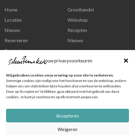
Home
Groothandel
Locaties
Webshop
Nieuws
Recepten
Reserveren
Nieuws
Contact
Privacy en persoonsgegevens
Jouw privacyvoorkeuren
Like ons op Facebook
Wij gebruiken cookies om je ervaring op onze site te verbeteren.
Ga naar onze pagina
Sommige cookies zijn nodig voor het functioneren van de webshop, andere
helpen ons om statistieken bij te houden of je voorkeuren te onthouden.
Volg ons op Instagram
Door op 'Accepteren' te klikken, ga je akkoord met het gebruik van deze
cookies. Je kunt je voorkeuren op elk moment aanpassen.
Ga naar onze pagina
Accepteren
Weigeren