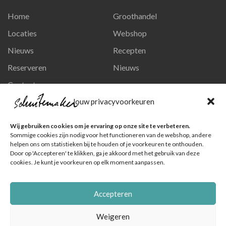
Home
Groothandel
Locaties
Webshop
Nieuws
Recepten
Reserveren
Nieuws
Contact
Privacy en persoonsgegevens
Jouw privacyvoorkeuren
Like ons op Facebook
Wij gebruiken cookies om je ervaring op onze site te verbeteren.
Ga naar onze pagina
Sommige cookies zijn nodig voor het functioneren van de webshop, andere
helpen ons om statistieken bij te houden of je voorkeuren te onthouden.
Volg ons op Instagram
Door op 'Accepteren' te klikken, ga je akkoord met het gebruik van deze
cookies. Je kunt je voorkeuren op elk moment aanpassen.
Ga naar onze pagina
Accepteren
Weigeren