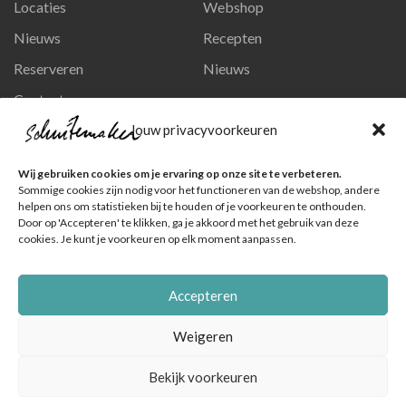
Locaties
Webshop
Nieuws
Recepten
Reserveren
Nieuws
Contact
Privacy en persoonsgegevens
Jouw privacyvoorkeuren
Like ons op Facebook
Wij gebruiken cookies om je ervaring op onze site te verbeteren.
Ga naar onze pagina
Sommige cookies zijn nodig voor het functioneren van de webshop, andere
helpen ons om statistieken bij te houden of je voorkeuren te onthouden.
Volg ons op Instagram
Door op 'Accepteren' te klikken, ga je akkoord met het gebruik van deze
cookies. Je kunt je voorkeuren op elk moment aanpassen.
Ga naar onze pagina
Accepteren
Weigeren
Bekijk voorkeuren
© Schuitemaker Vis , foto's zijn o.a. van het Nederlands Visbureau