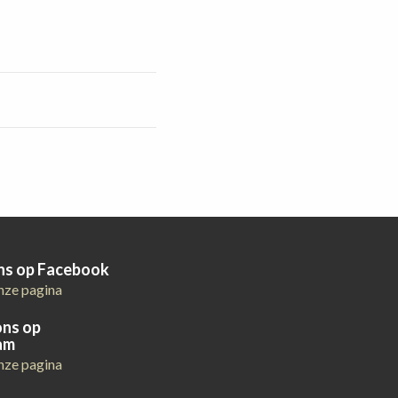
ons op Facebook
nze pagina
ons op
am
nze pagina