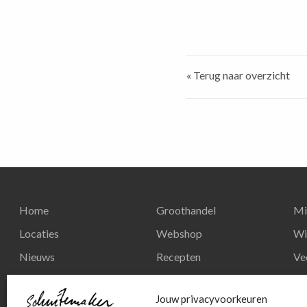
« Terug naar overzicht
Home
Groothandel
Mi
Locaties
Webshop
Wi
Nieuws
Recepten
Ve
Reserveren
Nieuws
Re
Jouw privacyvoorkeuren
Contact