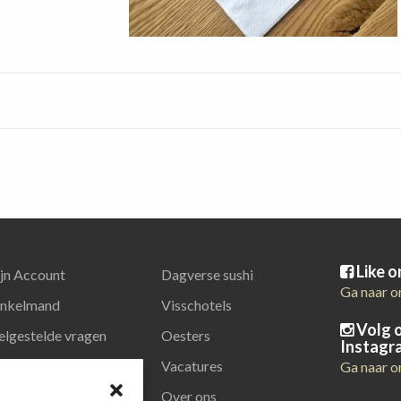
Like 
jn Account
Dagverse sushi
Ga naar o
nkelmand
Visschotels
Volg 
elgestelde vragen
Oesters
Instagr
latiegeschenken
Vacatures
Ga naar o
Over ons