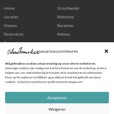
Home
Groothandel
Locaties
Webshop
Nieuws
Recepten
Reserveren
Nieuws
Contact
Privacy en persoonsgegevens
Jouw privacyvoorkeuren
Like ons op Facebook
Wij gebruiken cookies om je ervaring op onze site te verbeteren.
Ga naar onze pagina
Sommige cookies zijn nodig voor het functioneren van de webshop, andere
helpen ons om statistieken bij te houden of je voorkeuren te onthouden.
Volg ons op Instagram
Door op 'Accepteren' te klikken, ga je akkoord met het gebruik van deze
cookies. Je kunt je voorkeuren op elk moment aanpassen.
Ga naar onze pagina
Accepteren
Weigeren