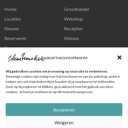
Home
Groothandel
Locaties
Webshop
Nieuws
Recepten
Reserveren
Nieuws
Contact
Privacy en persoonsgegevens
Jouw privacyvoorkeuren
Like ons op Facebook
Wij gebruiken cookies om je ervaring op onze site te verbeteren.
Ga naar onze pagina
Sommige cookies zijn nodig voor het functioneren van de webshop, andere
helpen ons om statistieken bij te houden of je voorkeuren te onthouden.
Volg ons op Instagram
Door op 'Accepteren' te klikken, ga je akkoord met het gebruik van deze
cookies. Je kunt je voorkeuren op elk moment aanpassen.
Ga naar onze pagina
Accepteren
Weigeren