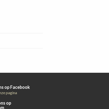
ons op Facebook
nze pagina
ons op
am