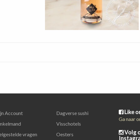
Like 
jn Account
Dagverse sushi
Ga naar o
nkelmand
Visschotels
Volg 
elgestelde vragen
Oesters
Instagr