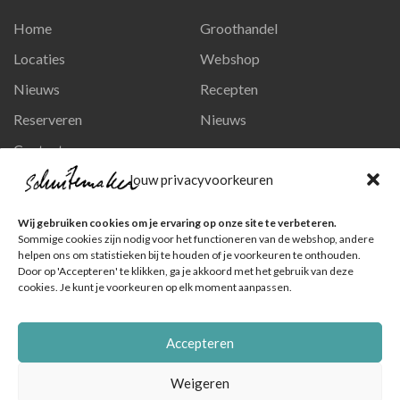
Home
Groothandel
Locaties
Webshop
Nieuws
Recepten
Reserveren
Nieuws
Contact
Privacy en persoonsgegevens
Jouw privacyvoorkeuren
Like ons op Facebook
Wij gebruiken cookies om je ervaring op onze site te verbeteren.
Ga naar onze pagina
Sommige cookies zijn nodig voor het functioneren van de webshop, andere
helpen ons om statistieken bij te houden of je voorkeuren te onthouden.
Volg ons op Instagram
Door op 'Accepteren' te klikken, ga je akkoord met het gebruik van deze
cookies. Je kunt je voorkeuren op elk moment aanpassen.
Ga naar onze pagina
Accepteren
Weigeren