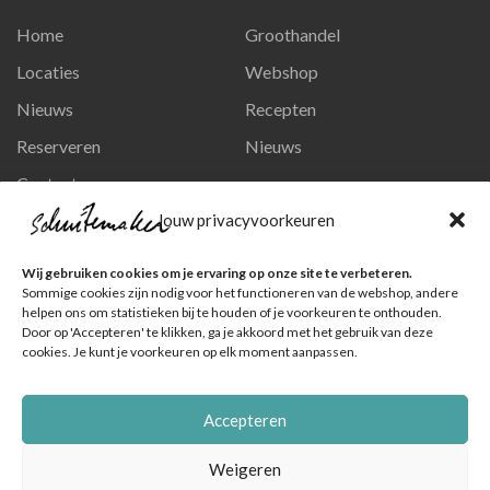
Home
Groothandel
Locaties
Webshop
Nieuws
Recepten
Reserveren
Nieuws
Contact
Privacy en persoonsgegevens
Jouw privacyvoorkeuren
Like ons op Facebook
Wij gebruiken cookies om je ervaring op onze site te verbeteren.
Ga naar onze pagina
Sommige cookies zijn nodig voor het functioneren van de webshop, andere
helpen ons om statistieken bij te houden of je voorkeuren te onthouden.
Volg ons op Instagram
Door op 'Accepteren' te klikken, ga je akkoord met het gebruik van deze
cookies. Je kunt je voorkeuren op elk moment aanpassen.
Ga naar onze pagina
Accepteren
Weigeren