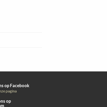
ons op Facebook
nze pagina
ons op
am