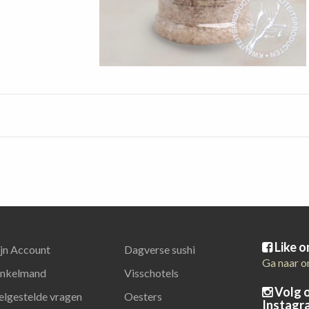
Like 
jn Account
Dagverse sushi
Ga naar o
nkelmand
Visschotels
Volg 
elgestelde vragen
Oesters
Instagr