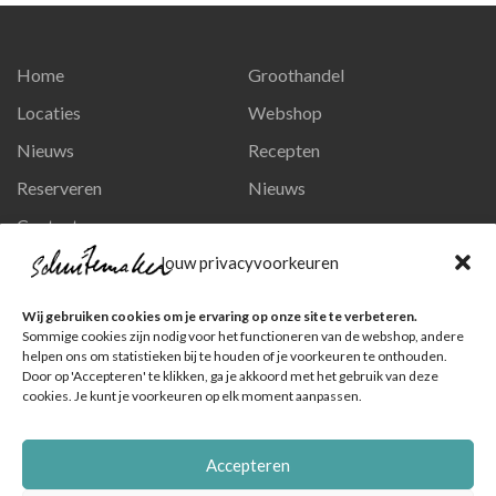
Home
Groothandel
Locaties
Webshop
Nieuws
Recepten
Reserveren
Nieuws
Contact
Privacy en persoonsgegevens
Jouw privacyvoorkeuren
Like ons op Facebook
Wij gebruiken cookies om je ervaring op onze site te verbeteren.
Ga naar onze pagina
Sommige cookies zijn nodig voor het functioneren van de webshop, andere
helpen ons om statistieken bij te houden of je voorkeuren te onthouden.
Volg ons op Instagram
Door op 'Accepteren' te klikken, ga je akkoord met het gebruik van deze
cookies. Je kunt je voorkeuren op elk moment aanpassen.
Ga naar onze pagina
Accepteren