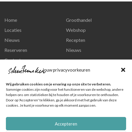
Home
Groothandel
Locaties
Webshop
Nieuws
Recepten
Reserveren
Nieuws
Contact
Privacy en persoonsgegevens
Jouw privacyvoorkeuren
Like ons op Facebook
Wij gebruiken cookies om je ervaring op onze site te verbeteren.
Ga naar onze pagina
Sommige cookies zijn nodig voor het functioneren van de webshop, andere
helpen ons om statistieken bij te houden of je voorkeuren te onthouden.
Volg ons op Instagram
Door op 'Accepteren' te klikken, ga je akkoord met het gebruik van deze
cookies. Je kunt je voorkeuren op elk moment aanpassen.
Ga naar onze pagina
Accepteren