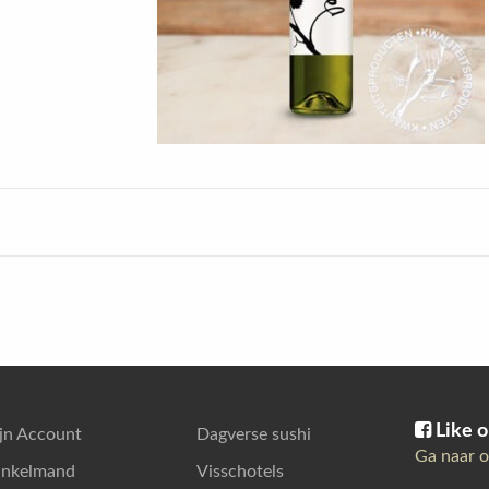
Like o
jn Account
Dagverse sushi
Ga naar o
nkelmand
Visschotels