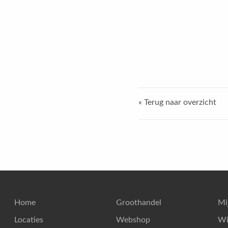
« Terug naar overzicht
Home
Groothandel
Mi
Locaties
Webshop
Wi