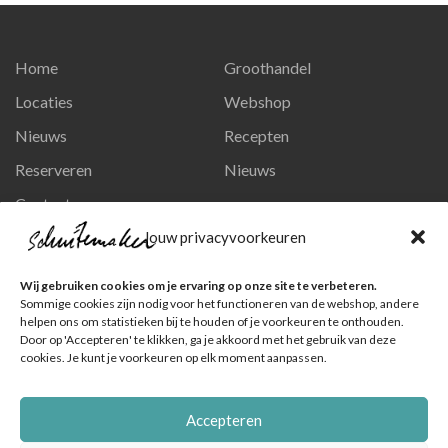
Home
Groothandel
Locaties
Webshop
Nieuws
Recepten
Reserveren
Nieuws
Contact
Privacy en persoonsgegevens
Jouw privacyvoorkeuren
Like ons op Facebook
Wij gebruiken cookies om je ervaring op onze site te verbeteren.
Ga naar onze pagina
Sommige cookies zijn nodig voor het functioneren van de webshop, andere
helpen ons om statistieken bij te houden of je voorkeuren te onthouden.
Volg ons op Instagram
Door op 'Accepteren' te klikken, ga je akkoord met het gebruik van deze
cookies. Je kunt je voorkeuren op elk moment aanpassen.
Ga naar onze pagina
Accepteren