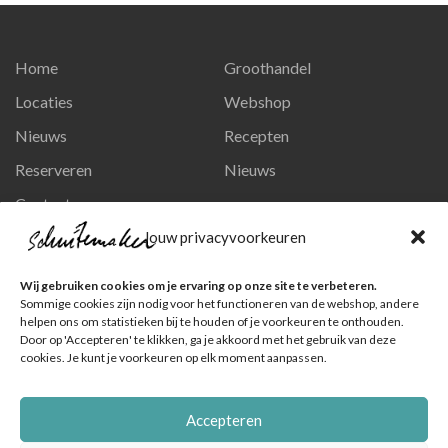
Home
Groothandel
Locaties
Webshop
Nieuws
Recepten
Reserveren
Nieuws
Contact
Privacy en persoonsgegevens
Jouw privacyvoorkeuren
Like ons op Facebook
Wij gebruiken cookies om je ervaring op onze site te verbeteren.
Ga naar onze pagina
Sommige cookies zijn nodig voor het functioneren van de webshop, andere
helpen ons om statistieken bij te houden of je voorkeuren te onthouden.
Volg ons op Instagram
Door op 'Accepteren' te klikken, ga je akkoord met het gebruik van deze
cookies. Je kunt je voorkeuren op elk moment aanpassen.
Ga naar onze pagina
Accepteren