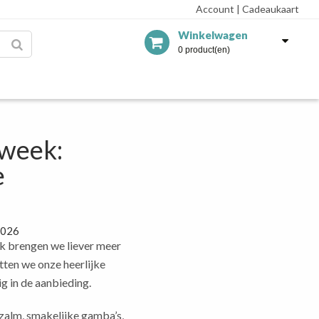
Account
|
Cadeaukaart
Winkelwagen
0 product(en)
 week:
e
2026
 brengen we liever meer
tten we onze heerlijke
 in de aanbieding.
 zalm, smakelijke gamba’s,