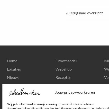
« Terug naar overzicht
Home
Groothandel
Mi
Locaties
Webshop
Wi
Nieuws
Recepten
Ve
Reserveren
Nieuws
Re
Jouw privacyvoorkeuren
Contact
Privacy en
Wij gebruiken cookies om je ervaring op onze site te verbeteren.
persoonsgegevens
Sommige cookies zijn nodig voor het functioneren van de webshop, andere hel