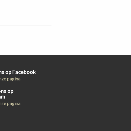
ons op Facebook
nze pagina
ons op
am
nze pagina