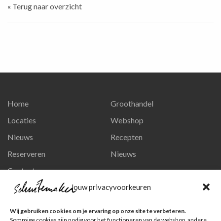
« Terug naar overzicht
Home
Groothandel
Locaties
Webshop
Nieuws
Recepten
Reserveren
Nieuws
Contact
Privacy en persoonsgegevens
Jouw privacyvoorkeuren
Like ons op Facebook
Wij gebruiken cookies om je ervaring op onze site te verbeteren.
Ga naar onze pagina
Sommige cookies zijn nodig voor het functioneren van de webshop, andere