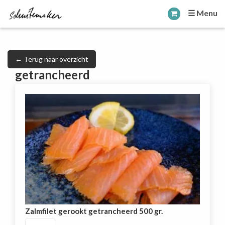
☰ Menu
← Terug naar overzicht
getrancheerd
Zalmfilet gerookt getrancheerd 500 gr.
Zalmfilet