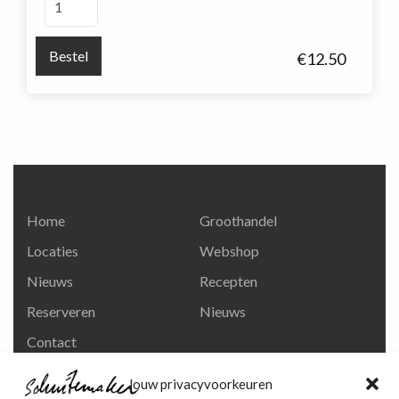
(ca
2
Bestel
€
12.50
x
150
gr.)
aantal
Home
Groothandel
Locaties
Webshop
Nieuws
Recepten
Reserveren
Nieuws
Contact
Privacy en
Jouw privacyvoorkeuren
persoonsgegevens