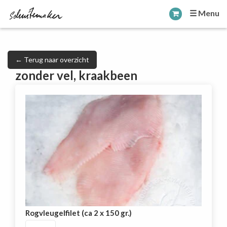
☰ Menu
← Terug naar overzicht
zonder vel, kraakbeen
Rogvleugelfilet (ca 2 x 150 gr.)
Rogvleugelfilet