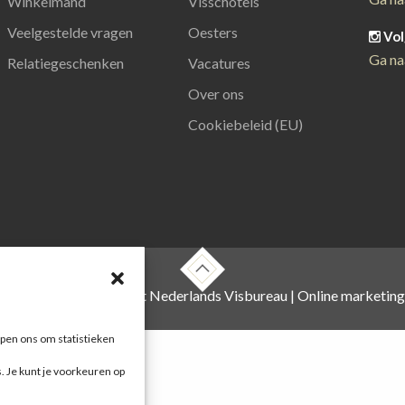
Winkelmand
Visschotels
Veelgestelde vragen
Oesters
Vol
Ga na
Relatiegeschenken
Vacatures
Over ons
Cookiebeleid (EU)
 , foto's zijn o.a. van het Nederlands Visbureau |
Online marketin
pen ons om statistieken
s. Je kunt je voorkeuren op