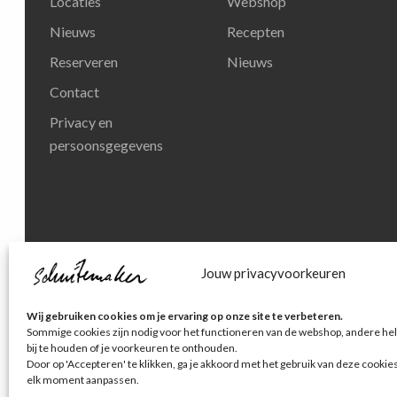
Locaties
Webshop
Nieuws
Recepten
Reserveren
Nieuws
Contact
Privacy en
persoonsgegevens
Jouw privacyvoorkeuren
© Schuitemaker Vis
Wij gebruiken cookies om je ervaring op onze site te verbeteren.
Sommige cookies zijn nodig voor het functioneren van de webshop, andere hel
bij te houden of je voorkeuren te onthouden.
Door op 'Accepteren' te klikken, ga je akkoord met het gebruik van deze cookie
elk moment aanpassen.