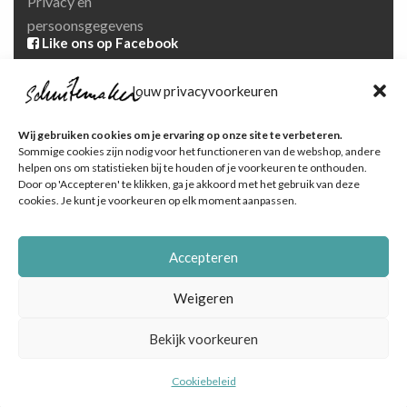
Privacy en
persoonsgegevens
Like ons op Facebook
Ga naar onze pagina
Jouw privacyvoorkeuren
Volg ons op Instagram
Ga naar onze pagina
Wij gebruiken cookies om je ervaring op onze site te verbeteren.
Sommige cookies zijn nodig voor het functioneren van de webshop, andere
helpen ons om statistieken bij te houden of je voorkeuren te onthouden.
Door op 'Accepteren' te klikken, ga je akkoord met het gebruik van deze
cookies. Je kunt je voorkeuren op elk moment aanpassen.
Accepteren
© Schuitemaker Vis , foto's zijn o.a. van het Nederlands
Visbureau |
Online marketingbureau Dutch Blue
Weigeren
Bekijk voorkeuren
Cookiebeleid