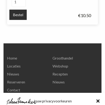
Thurgau
aantal
Bestel
€
10.50
Home
Groothandel
Locaties
Webshop
Nieuws
Recepten
Reserveren
Nieuws
Contact
Privacy en
Jouw privacyvoorkeuren
persoonsgegevens