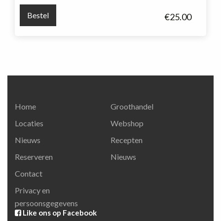
Freakshow
Bestel
€
25.00
red
aantal
Home
Groothandel
Locaties
Webshop
Nieuws
Recepten
Reserveren
Nieuws
Contact
Privacy en
persoonsgegevens
Like ons op Facebook