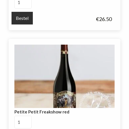
Red
Blend
Bestel
€
26.50
aantal
Petite Petit Freakshow red
Petite
Petit