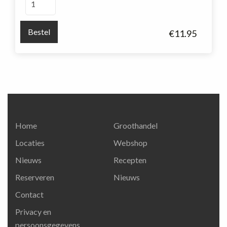
stempel
Cuvee
Bestel
€
11.95
Schuitemaker
aantal
Home
Groothandel
Locaties
Webshop
Nieuws
Recepten
Reserveren
Nieuws
Contact
Privacy en
persoonsgegevens