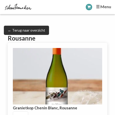
☰ Menu
← Terug naar overzicht
Rousanne
Granietkop Chenin Blanc, Rousanne
Granietkop