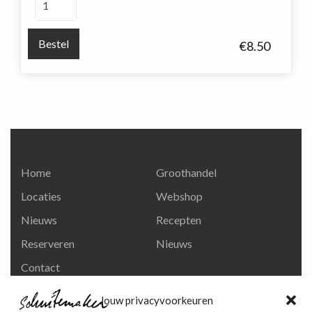
Chenin
Blanc,
Bestel
€
8.50
Rousanne
aantal
Home
Groothandel
Locaties
Webshop
Nieuws
Recepten
Reserveren
Nieuws
Contact
Privacy en
Jouw privacyvoorkeuren
persoonsgegevens