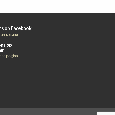
ons op Facebook
nze pagina
ons op
am
nze pagina