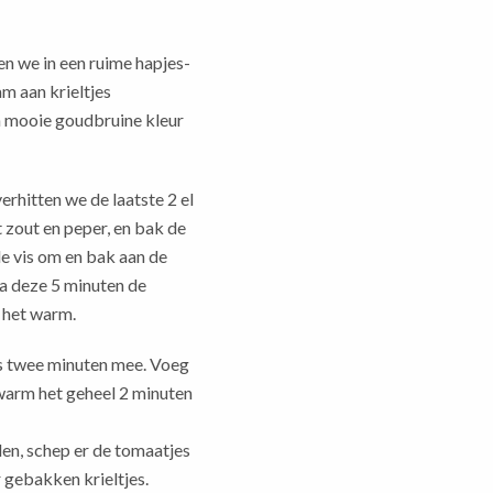
en we in een ruime hapjes-
am aan krieltjes
n mooie goudbruine kleur
rhitten we de laatste 2 el
t zout en peper, en bak de
de vis om en bak aan de
na deze 5 minuten de
 het warm.
es twee minuten mee. Voeg
rwarm het geheel 2 minuten
en, schep er de tomaatjes
r gebakken krieltjes.