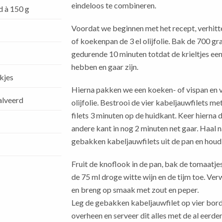
eindeloos te combineren.
d à 150 g
Voordat we beginnen met het recept, verhitt
of koekenpan de 3 el olijfolie. Bak de 700 gr
gedurende 10 minuten totdat de krieltjes ee
hebben en gaar zijn.
akjes
Hierna pakken we een koeken- of vispan en ve
alveerd
olijfolie. Bestrooi de vier kabeljauwfilets me
filets 3 minuten op de huidkant. Keer hierna 
andere kant in nog 2 minuten net gaar. Haal 
gebakken kabeljauwfilets uit de pan en houd
Fruit de knoflook in de pan, bak de tomaatj
de 75 ml droge witte wijn en de tijm toe. Ve
en breng op smaak met zout en peper.
Leg de gebakken kabeljauwfilet op vier bord
overheen en serveer dit alles met de al eerde