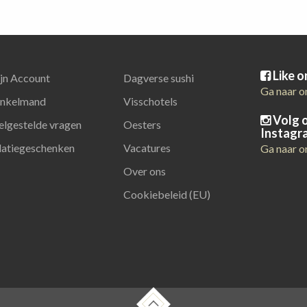
Like 
jn Account
Dagverse sushi
Ga naar o
nkelmand
Visschotels
Volg 
elgestelde vragen
Oesters
Instagr
latiegeschenken
Vacatures
Ga naar o
Over ons
Cookiebeleid (EU)