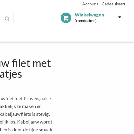
Account
|
Cadeaukaart
Winkelwagen
0 product(en)
w filet met
atjes
uwfilet met Provençaalse
makkelijk te maken en
kabeljauwfilets is stevig,
elijk los. Kabeljauw wordt
 en is door de fijne smaak