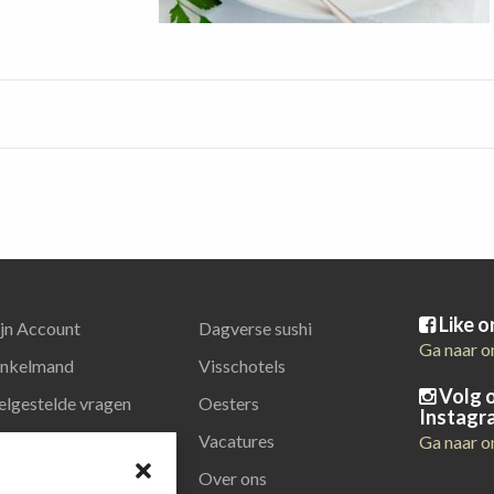
Like 
jn Account
Dagverse sushi
Ga naar o
nkelmand
Visschotels
Volg 
elgestelde vragen
Oesters
Instagr
latiegeschenken
Vacatures
Ga naar o
Over ons