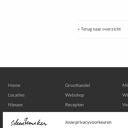
« Terug naar overzicht
Home
Groothandel
Mi
Locaties
Webshop
Wi
Nieuws
Recepten
Ve
Reserveren
Nieuws
Re
Jouw privacyvoorkeuren
Contact