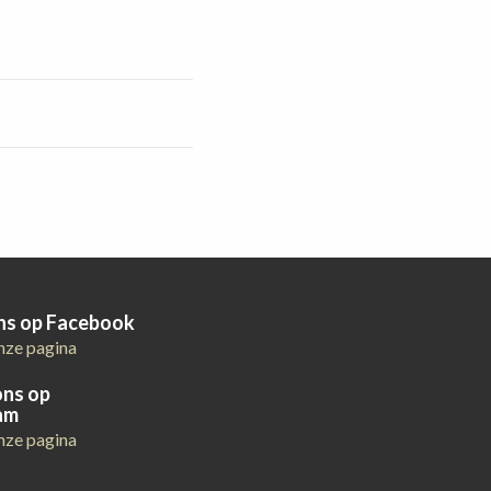
ons op Facebook
nze pagina
ons op
am
nze pagina