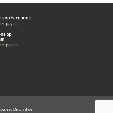
ons op Facebook
nze pagina
ons op
am
nze pagina
gbureau Dutch Blue