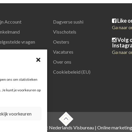
Like 
jn Account
Dagverse sushi
Ga naar o
nkelmand
Visschotels
Volg 
elgestelde vragen
Oesters
Instagr
latiegeschenken
Vacatures
Ga naar o
Over ons
Cookiebeleid (EU)
pen ons om statistieken
s. Je kunt je voorkeuren op
ekijk voorkeuren
 , foto's zijn o.a. van het Nederlands Visbureau |
Online marketin