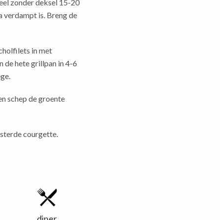
heel zonder deksel 15-20
a verdampt is. Breng de
holfilets in met
n de hete grillpan in 4-6
ege.
en schep de groente
sterde courgette.
l
diner