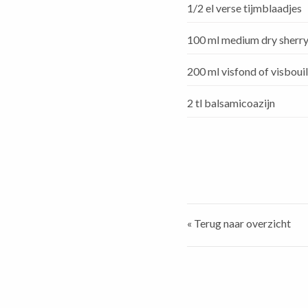
1/2 el verse tijmblaadjes
100 ml medium dry sherr
200 ml visfond of visboui
2 tl balsamicoazijn
« Terug naar overzicht