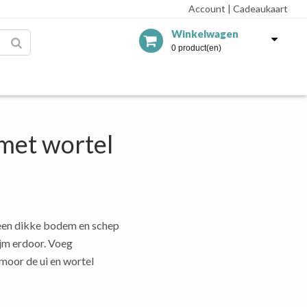
Account
|
Cadeaukaart
Winkelwagen
0 product(en)
 met wortel
t een dikke bodem en schep
tijm erdoor. Voeg
moor de ui en wortel