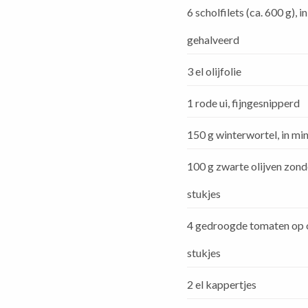
6 scholfilets (ca. 600 g), i
gehalveerd
3 el olijfolie
1 rode ui, fijngesnipperd
150 g winterwortel, in mi
100 g zwarte olijven zonder
stukjes
4 gedroogde tomaten op ol
stukjes
2 el kappertjes