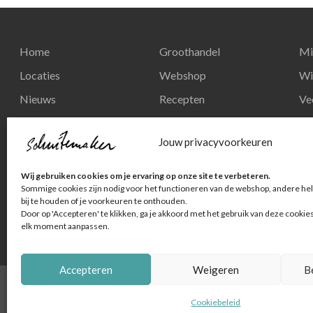
Home
Groothandel
Mi
Locaties
Webshop
Wi
Nieuws
Recepten
Ve
Reserveren
Nieuws
Re
Jouw privacyvoorkeuren
Contact
Privacy en
Wij gebruiken cookies om je ervaring op onze site te verbeteren.
persoonsgegevens
Sommige cookies zijn nodig voor het functioneren van de webshop, andere hel
bij te houden of je voorkeuren te onthouden.
Door op 'Accepteren' te klikken, ga je akkoord met het gebruik van deze cookie
elk moment aanpassen.
Accepteren
Weigeren
B
© Schuitemaker Vis
Cookiebeleid