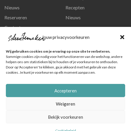
Nieuws
Recepten
Reserveren
Nieuws
Contact
Privacy en persoonsgegevens
Jouw privacyvoorkeuren
Like ons op Facebook
Wij gebruiken cookies om je ervaring op onze site te verbeteren.
Ga naar onze pagina
Sommige cookies zijn nodig voor het functioneren van de webshop, andere
helpen ons om statistieken bij te houden of je voorkeuren te onthouden.
Volg ons op Instagram
Door op 'Accepteren' te klikken, ga je akkoord met het gebruik van deze
cookies. Je kunt je voorkeuren op elk moment aanpassen.
Ga naar onze pagina
Accepteren
Weigeren
Bekijk voorkeuren
© Schuitemaker Vis , foto's zijn o.a. van het Nederlands Visbureau
|
Online marketingbureau Dutch Blue
Cookiebeleid