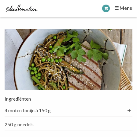
☰ Menu
Ingrediënten
+
4 moten tonijn à 150 g
250 g noedels