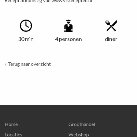
Recept afkomstig van
www.visrecepten.nl
30 min
4 personen
diner
« Terug naar overzicht
Home
Groothandel
Locaties
Webshop