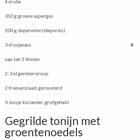
4 el olie
350 g groene asperges
200 g doperwten (diepvries)
+
3 el sojasaus
sap van 1 limoen
2-3 el gembersiroop
2 tl sesamzaad, geroosterd
½ bosje koriander, grofgehakt
Gegrilde tonijn met
groentenoedels