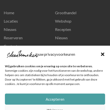
Home
Groothandel
Locaties
Webshop
Nieuws
Recepten
Reserveren
Nieuws
Contact
Privacy en persoonsgegevens
Jouw privacyvoorkeuren
Like ons op Facebook
Wij gebruiken cookies om je ervaring op onze site te verbeteren.
Ga naar onze pagina
Sommige cookies zijn nodig voor het functioneren van de webshop, andere
helpen ons om statistieken bij te houden of je voorkeuren te onthouden.
Volg ons op Instagram
Door op 'Accepteren' te klikken, ga je akkoord met het gebruik van deze
cookies. Je kunt je voorkeuren op elk moment aanpassen.
Ga naar onze pagina
Accepteren