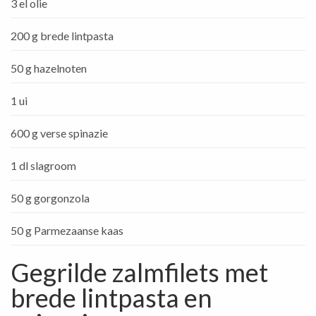
3 el olie
200 g brede lintpasta
50 g hazelnoten
1 ui
600 g verse spinazie
1 dl slagroom
50 g gorgonzola
50 g Parmezaanse kaas
Gegrilde zalmfilets met
brede lintpasta en