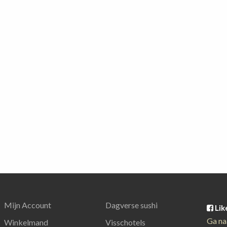
Mijn Account
Dagverse sushi
Lik
Ga na
Winkelmand
Visschotels