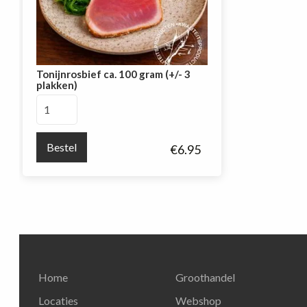
Tonijnrosbief ca. 100 gram (+/- 3
plakken)
Tonijnrosbief
ca.
100
Bestel
€
6.95
gram
(+/-
3
plakken)
aantal
Home
Groothandel
Locaties
Webshop