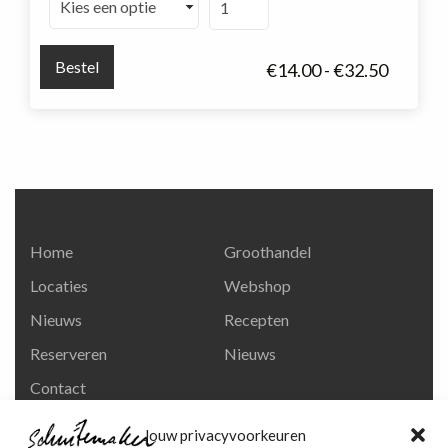
aantal
Bestel
Prijskla
€
14.00
-
€
32.50
€14.00
tot
€32.50
Home
Groothandel
Locaties
Webshop
Nieuws
Recepten
Reserveren
Nieuws
Contact
Privacy en
Jouw privacyvoorkeuren
persoonsgegevens