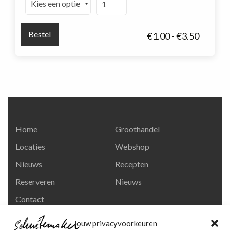
ravigotesaus
aantal
Bestel
Prijskla
€
1.00
-
€
3.50
€1.00
tot
€3.50
Home
Groothandel
Locaties
Webshop
Nieuws
Recepten
Reserveren
Nieuws
Contact
Privacy en
Jouw privacyvoorkeuren
persoonsgegevens