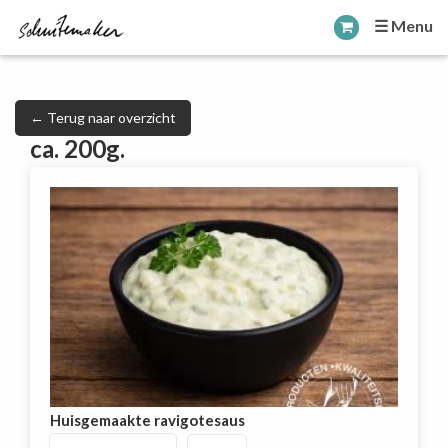
☰ Menu
← Terug naar overzicht
ca. 200g.
Huisgemaakte ravigotesaus
Huisgemaakte