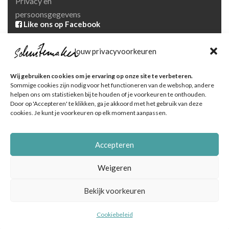
Privacy en
persoonsgegevens
Like ons op Facebook
Ga naar onze pagina
Jouw privacyvoorkeuren
Volg ons op Instagram
Ga naar onze pagina
Wij gebruiken cookies om je ervaring op onze site te verbeteren.
Sommige cookies zijn nodig voor het functioneren van de webshop, andere
helpen ons om statistieken bij te houden of je voorkeuren te onthouden.
Door op 'Accepteren' te klikken, ga je akkoord met het gebruik van deze
cookies. Je kunt je voorkeuren op elk moment aanpassen.
Accepteren
© Schuitemaker Vis , foto's zijn o.a. van het Nederlands
Visbureau |
Online marketingbureau Dutch Blue
Weigeren
Bekijk voorkeuren
Cookiebeleid